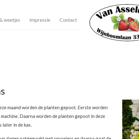
& weetjes
Impressie
Contact
as
e deze maand worden de planten gepoot. Eerste worden
n machine. Daarna worden de planten gepoot in deze
later in de kas.
paar dagen natgemaakt met sproeiers en daarna gaat de