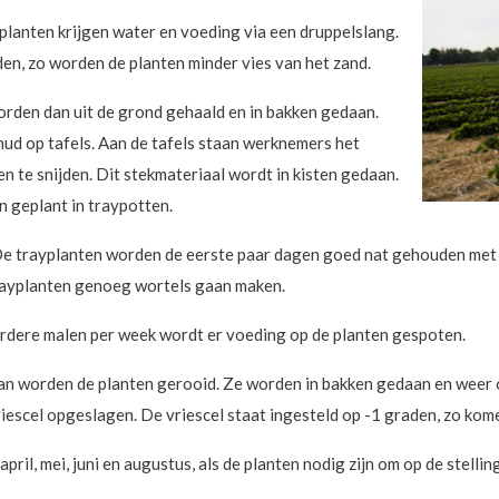
anten krijgen water en voeding via een druppelslang.
den, zo worden de planten minder vies van het zand.
orden dan uit de grond gehaald en in bakken gedaan.
d op tafels. Aan de tafels staan werknemers het
 te snijden. Dit stekmateriaal wordt in kisten gedaan.
 geplant in traypotten.
De trayplanten worden de eerste paar dagen goed nat gehouden met s
trayplanten genoeg wortels gaan maken.
erdere malen per week wordt er voeding op de planten gespoten.
an worden de planten gerooid. Ze worden in bakken gedaan en weer 
riescel opgeslagen. De vriescel staat ingesteld op -1 graden, zo kome
ril, mei, juni en augustus, als de planten nodig zijn om op de stelling