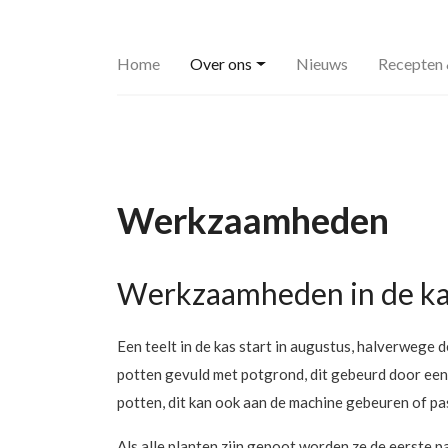
Home
Over ons
Nieuws
Recepten 
Werkzaamheden
Werkzaamheden in de k
Een teelt in de kas start in augustus, halverweg
potten gevuld met potgrond, dit gebeurd door ee
potten, dit kan ook aan de machine gebeuren of pas 
Als alle planten zijn gepoot worden ze de eerste 