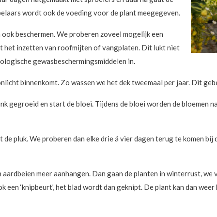
pelaars wordt ook de voeding voor de plant meegegeven.
n ook beschermen. We proberen zoveel mogelijk een
 het inzetten van roofmijten of vangplaten. Dit lukt niet
t biologische gewasbeschermingsmiddelen in.
zonlicht binnenkomt. Zo wassen we het dek tweemaal per jaar. Dit g
link gegroeid en start de bloei. Tijdens de bloei worden de bloemen 
e pluk. We proberen dan elke drie á vier dagen terug te komen bij d
n aardbeien meer aanhangen. Dan gaan de planten in winterrust, we
ok een ‘knipbeurt’, het blad wordt dan geknipt. De plant kan dan we