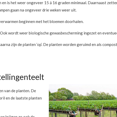
en is het weer ongeveer 15 á 16 graden minimaal. Daarnaast zetten 
e lampen gaan na ongeveer drie weken weer uit.
t verwarmen beginnen met het bloemen doorhalen.
 Ook wordt weer biologische gewasbescherming ingezet en eventuee
arna zijn de planten ‘op’. De planten worden geruimd en als compost
ellingenteelt
en van de planten. De
il en de laatste planten
en krijgen zo ook de