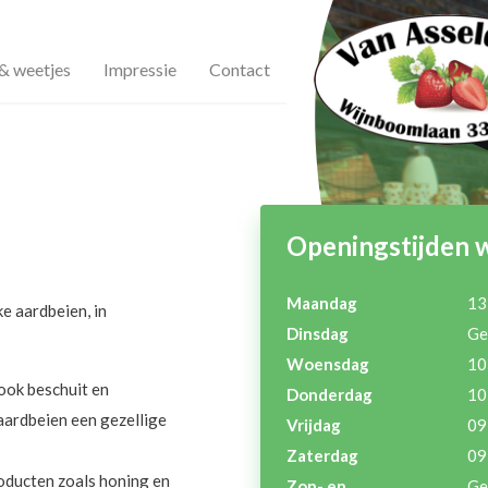
& weetjes
Impressie
Contact
Openingstijden 
Maandag
13
e aardbeien, in
Dinsdag
Ge
Woensdag
10
ook beschuit en
Donderdag
10
aardbeien een gezellige
Vrijdag
09
Zaterdag
09
roducten zoals honing en
Zon- en
Ge