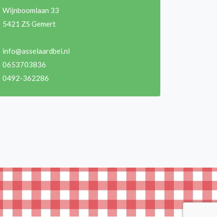
Wijnboomlaan 33
5421 ZS Gemert
info@asselaardbei.nl
0653703836
0492-362286